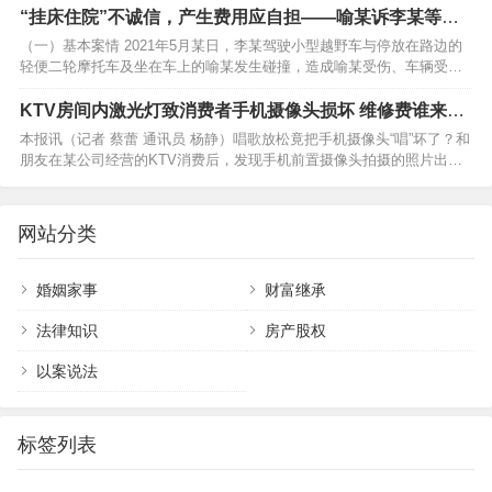
案情李某驾驶电动车横穿道路时，与谢某驾驶的小型轿车发生碰撞，后
“挂床住院”不诚信，产生费用应自担——喻某诉李某等机
经抢救无效死亡。经交警部门调查认定，本次事故系李某单…
动车交通事故责任纠纷案
（一）基本案情 2021年5月某日，李某驾驶小型越野车与停放在路边的
轻便二轮摩托车及坐在车上的喻某发生碰撞，造成喻某受伤、车辆受损
的交通事故，交警部门认定李某负全部责任。喻某受伤后先后四次住院
治疗，共住院801天。事故发生前，李某在某保险公司投保了交强险和
KTV房间内激光灯致消费者手机摄像头损坏 维修费谁来承
100万元的商业三者险。喻某因与李某、某保…
担？
本报讯（记者 蔡蕾 通讯员 杨静）唱歌放松竟把手机摄像头“唱”坏了？和
朋友在某公司经营的KTV消费后，发现手机前置摄像头拍摄的照片出现
了紫色斑点，经检测是激光灼伤所致。这笔维修费该由谁来承担？近
日，湖北省武汉市东西湖区人民法院审理了这起纠纷案，判决经营者和
消费者按7∶3比例担责。经营者提出上诉后，二…
网站分类
婚姻家事
财富继承
法律知识
房产股权
以案说法
标签列表