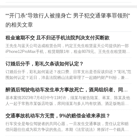
““开门杀”导致行人被撞身亡 男子犯交通肇事罪领刑”
的相关文章
租金逾期不交 且不归还手机法院判决支付买断款
王先生与蓝天公司达成租赁合同，约定王先生租赁蓝天公司提供的一部
iPhone12ProMax手机，租赁期限1年，租金8079元。王先生在租赁期满
前又续租7个月，月租金不变，但王先生逾期未付租金，亦未返还手机。
后蓝天公司将王先生诉至法院，要求王先生支付买断款5167.32元并赔偿
订婚后分手，彩礼欠条该如何认定？
违约金5050元。海淀法…
订婚后分手，彩礼如何返还？改口费、日常支出是否应该归还？“彩礼”范
围如何认定？近日，沛县法院栖山法庭审理了一起婚约财产纠纷，兼顾
公平与人情作出判决，倡导“让彩礼归于礼，婚姻始于爱”。基本案情
2023年10月，李某和王某相识并确定恋爱关系，2024年1月，双方举行
醉酒后驾驶电动车发生单方事故死亡，酒局组织者、同饮
订婚仪式，但之后双方并未办理结婚登记手…
人需担责吗？
基本案情2023年7月4日中午11时许，须某与被告陆某、蒋某、陈某及他
人一起于常熟市某饭店吃饭，席间须某与多人均有饮酒。酒足饭饱后，
须某驾驶二轮电动车离开饭店。直至下午13时39分许，须某驾驶的二轮
电动车失去控制与道路北侧的绿化树相撞。事故造成须某受伤，其经送
交通事故机动车方无责，9%的赔偿金谁来承担？
医后抢救无效于当日死亡。经常熟市第一人民…
行车安全是每位驾驶者的共同心愿，一旦发生交通事故，责任认定和赔
偿问题往往成为双方争议的焦点。本期《法官说法》将探讨一个颇具争
议的问题：当机动车一方被认定无责时，是否仍需承担赔偿责任？基本